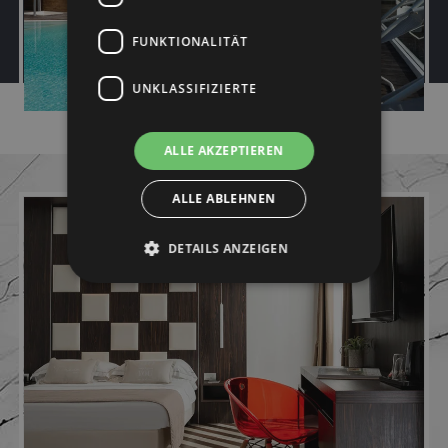
FUNKTIONALITÄT
UNKLASSIFIZIERTE
ALLE AKZEPTIEREN
ALLE ABLEHNEN
DETAILS ANZEIGEN
Unbedingt erforderlich
Performance
Targeting
Funktionalität
Unklassifizierte
Unbedingt erforderliche Cookies ermöglichen
wesentliche Kernfunktionen der Website wie die