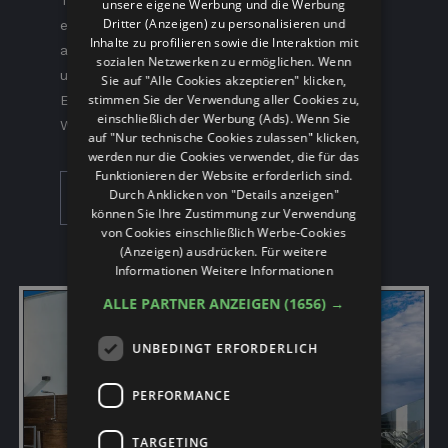
Tauchen Sie ein in süßes Wohlbefinden! Unser
unsere eigene Werbung und die Werbung
RUSSIAN
Dritter (Anzeigen) zu personalisieren und
erhöhter Pool garantiert Ihnen ein Höchstmaß
Inhalte zu profilieren sowie die Interaktion mit
an Privatsphäre und wird durch einen Whirlpool
sozialen Netzwerken zu ermöglichen. Wenn
und 3 Wasserspiele ergänzt, die für absolute
Sie auf "Alle Cookies akzeptieren" klicken,
stimmen Sie der Verwendung aller Cookies zu,
Entspannung und viele Momente des puren
einschließlich der Werbung (Ads). Wenn Sie
Wohlbehagens sorgen.
auf "Nur technische Cookies zulassen" klicken,
werden nur die Cookies verwendet, die für das
Funktionieren der Website erforderlich sind.
Durch Anklicken von "Details anzeigen"
TAUCHEN SIE EIN IN DAS VERGNÜGEN
können Sie Ihre Zustimmung zur Verwendung
von Cookies einschließlich Werbe-Cookies
(Anzeigen) ausdrücken. Für weitere
Informationen
Weitere Informationen
ALLE PARTNER ANZEIGEN
(1656) →
UNBEDINGT ERFORDERLICH
PERFORMANCE
TARGETING