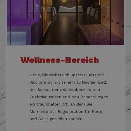
sito
cam
quals
rap
pubb
anal
l'ute
potr
_ttp
.tiktok.com
2 Monate 4
Que
visto
Wochen
vien
visita
per
Web
l'in
com
hcc_uid
www.danhotelriccione.com
1 Monat 4
Ques
dell
Wochen
viene
sito
per i
del
visit
pre
moni
Wellness-Bereich
dell
loro 
sit
sul s
inf
Aiut
ven
anali
util
Der Wellnessbereich unseres Hotels in
com
mig
degli
l'e
Riccione ist mit seinem türkischen Bad,
migli
dell
funzi
der Sauna, dem Kneippbecken, den
otti
sito 
fun
esige
Erlebnisduschen und den Behandlungen
sito
utent
ein traumhafter Ort, an dem Sie
_ga_98FWSF5QEH
.danhotelriccione.com
1 Jahr 1
Que
Monat
vien
Momente der Regeneration für Körper
da 
Ana
und Geist genießen können.
man
stat
ses