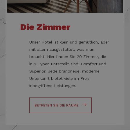
Benutzeranmeldung und die Kontoverwaltung.
Ohne die unbedingt erforderlichen Cookies
kann die Website nicht ordnungsgemäß
verwendet werden.
Name
Anbieter / Domäne
Ablaufdat
Die Zimmer
CookieScriptConsent
4 Wochen 
CookieScript
Tage
.danhotelriccione.com
Unser Hotel ist klein und gemütlich, aber
mit allem ausgestattet, was man
braucht! Hier finden Sie 29 Zimmer, die
in 2 Typen unterteilt sind: Comfort und
Superior. Jede brandneue, moderne
Unterkunft bietet viele im Preis
inbegriffene Leistungen.
XSRF-TOKEN
www.danhotelriccione.com
1 Stunde 5
BETRETEN SIE DIE RÄUME
Minuten