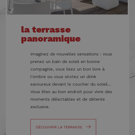
un
_gcl_au
2 mois 4
Questo 
Google LLC
aggio
semaines
imposta
.danhotelriccione.com
signifi
Doublec
servizi
fornisc
analisi
informa
comun
come l'
la terrasse
utilizz
finale ut
Google
sito We
panoramique
cookie
qualsias
utilizz
pubblic
distin
l'utente
utenti 
potrebb
asseg
Imaginez de nouvelles sensations : vous
visto pr
numer
visitare 
prenez un bain de soleil en bonne
genera
Web.
modo 
compagnie, vous lisez un bon livre à
come
IDE
1 an
Questo 
Google LLC
identif
imposta
.doubleclick.net
l'ombre ou vous sirotez un drink
del cli
Doublec
inclus
fornisc
savoureux devant le coucher du soleil...
richies
informa
pagina
Vous êtes au bon endroit pour vivre des
come l'
sito e 
finale ut
moments délectables et de détente
per cal
sito We
dati di
qualsias
exclusive.
sessio
pubblic
campag
l'utente
rappor
potrebb
analisi 
visto pr
visitare 
DÉCOUVRIR LA TERRASSE
_ttp
.tiktok.com
2 mois 4
Questo
Web.
semaines
viene u