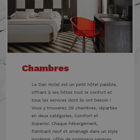
CookieScriptConsent
4
CookieScript
semaines
.danhotelriccione.com
2 jours
Chambres
XSRF-TOKEN
www.danhotelriccione.com
1 heure 59
Le Dan Hotel est un petit hôtel paisible,
minutes
offrant à ses hôtes tout le confort et
tous les services dont ils ont besoin !
Vous y trouverez 29 chambres, réparties
en deux catégories, Comfort et
_GRECAPTCHA
5 mois 4
Google LLC
Superior. Chaque hébergement,
semaines
www.google.com
flambant neuf et aménagé dans un style
moderne, offre de nombreux services