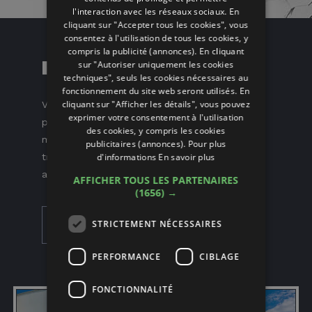
l'interaction avec les réseaux sociaux. En
cliquant sur "Accepter tous les cookies", vous
consentez à l'utilisation de tous les cookies, y
compris la publicité (annonces). En cliquant
Piscine
sur "Autoriser uniquement les cookies
techniques", seuls les cookies nécessaires au
fonctionnement du site web seront utilisés. En
cliquant sur "Afficher les détails", vous pouvez
Venez faire trempette dans le bonheur ! Notre
exprimer votre consentement à l'utilisation
piscine surélevée vous garantit une intimité
des cookies, y compris les cookies
maximale et dispose d'un bain à remous et de
publicitaires (annonces). Pour plus
d'informations
En savoir plus
trois jeux aquatiques, pour une relaxation
absolue et des moments de pur bien-être.
AFFICHER TOUS LES PARTENAIRES
(1656) →
STRICTEMENT NÉCESSAIRES
FAITES-VOUS PLAISIR
PERFORMANCE
CIBLAGE
FONCTIONNALITÉ