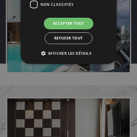
NON CLASSIFIÉS
ACCEPTER TOUT
REFUSER TOUT
AFFICHER LES DÉTAILS
Strictement nécessaires
Performance
Ciblage
Fonctionnalité
Non classifiés
Les cookies strictement nécessaires habilitent
des fonctionnalités de base du site Web telles
que la connexion des utilisateurs et la gestion
des comptes. Le site Web ne peut pas être utilisé
correctement sans les cookies strictement
nécessaires.
Nom
Fournisseur / Domaine
Expiration